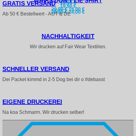
WHIPS DON’T LIE SHIRT
GRATIS VERSAND
19,90
€
19,90
€
Ursprünglicher
Aktueller
29,90
€
16,00
€
Ursprünglicher
Aktueller
29,90
€
24,00
€
Ab 50 € Bestellwert - AUT & DE
Preis
Preis
Preis
Preis
war:
ist:
war:
ist:
29,90 €
16,00 €.
29,90 €
24,00 €.
NACH­HALTIGKEIT
Wir drucken auf Fair Wear Textilien.
SCHNELLER VERSAND
Dei Packet kimmd in 2-5 Dog bei dir o #debasst
EIGENE DRUCKEREI
Na koa Schmarrn. Wir drucken selber!