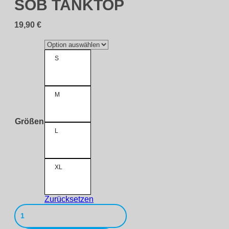
SOB TANKTOP
19,90
€
S
M
Größen
L
XL
Zurücksetzen
SOB
Tanktop
Menge