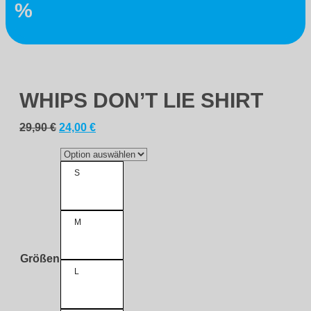
%
WHIPS DON’T LIE SHIRT
Ursprünglicher
Aktueller
29,90
€
24,00
€
Preis
Preis
war:
ist:
29,90 €
24,00 €.
S
M
Größen
L