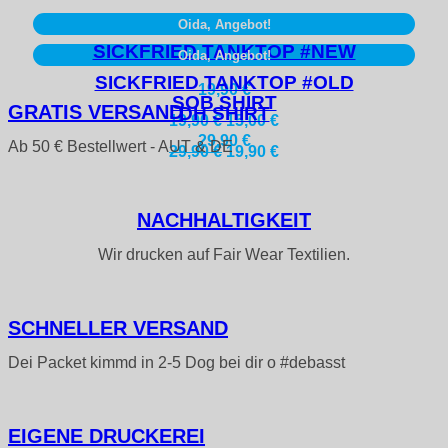
Oida, Angebot!
SICKFRIED TANKTOP #NEW
Oida, Angebot!
SICKFRIED TANKTOP #OLD
19,90
€
SOB SHIRT
GRATIS VERSAND
DH SHIRT
Ursprünglicher
Aktueller
19,90
€
15,00
€
Preis
Preis
29,90
€
Ab 50 € Bestellwert - AUT & DE
Ursprünglicher
Aktueller
29,90
€
19,90
€
war:
ist:
Preis
Preis
19,90 €
15,00 €.
war:
ist:
29,90 €
19,90 €.
NACH­HALTIGKEIT
Wir drucken auf Fair Wear Textilien.
SCHNELLER VERSAND
Dei Packet kimmd in 2-5 Dog bei dir o #debasst
EIGENE DRUCKEREI