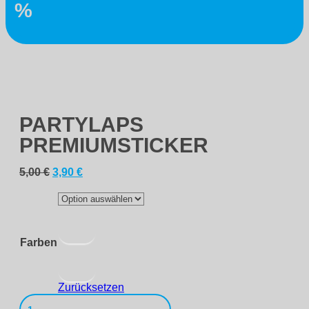
%
PARTYLAPS
PREMIUMSTICKER
Ursprünglicher
Aktueller
5,00
€
3,90
€
Preis
Preis
war:
ist:
5,00 €
3,90 €.
Farben
Zurücksetzen
Partylaps