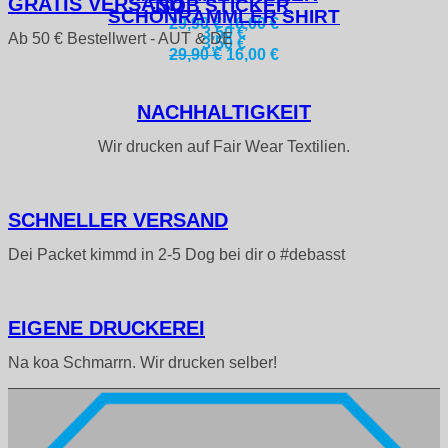
GRATIS VERSAND
SOB STICKER
SCHÖNRAMMLER SHIRT
Ursprünglicher
Aktueller
29,90
€
16,00
€
3,50
€
Ab 50 € Bestellwert - AUT & DE
Preis
Preis
3,50
€
Ursprünglicher
Aktueller
29,90
€
16,00
€
war:
ist:
Preis
Preis
29,90 €
16,00 €.
war:
ist:
29,90 €
16,00 €.
NACH­HALTIGKEIT
Wir drucken auf Fair Wear Textilien.
SCHNELLER VERSAND
Dei Packet kimmd in 2-5 Dog bei dir o #debasst
EIGENE DRUCKEREI
Na koa Schmarrn. Wir drucken selber!