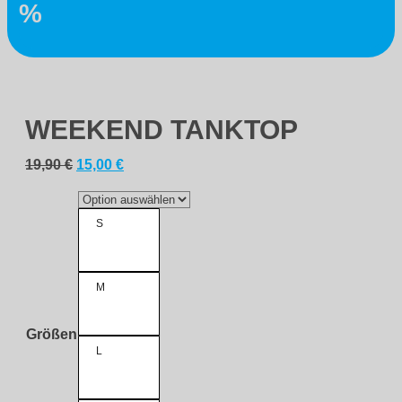
%
WEEKEND TANKTOP
Ursprünglicher
Aktueller
19,90
€
15,00
€
Preis
Preis
war:
ist:
19,90 €
15,00 €.
S
M
Größen
L